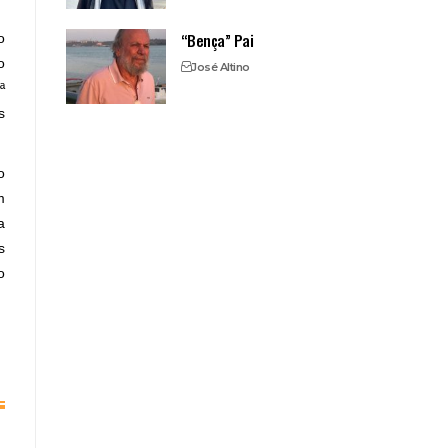
“Bença” Pai
o
o
José Altino
ª
s
o
m
a
s
o