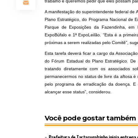
trabalho e queremos pedir que eles possam part
A manifestação do superintendente federal de Agr
Plano Estratégico, do Programa Nacional de E
Parque de Exposições da Fazendinha, em 
ExpoBúfalo e 1ª ExpoLeilão. “Esta é a primei
próximas a serem realizadas pelo Comitê”, suge
Esta tarefa deverá ficar a cargo da Associaçã
do Fórum Estadual do Plano Estratégico. De 
tratando diretamente com os associados so
permanecermos no status de livre da aftosa é
pelo programa de erradicação da doença. E e
alcançar esse status”, considerou.
Você pode gostar também
Prefeitura de Tartarugalzinho inicia entrega