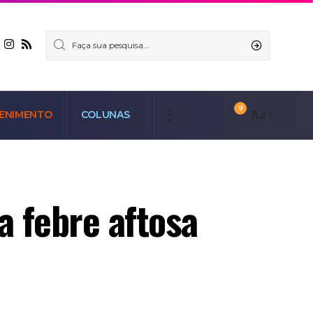
9
Aa
ENIMENTO
COLUNAS
a febre aftosa