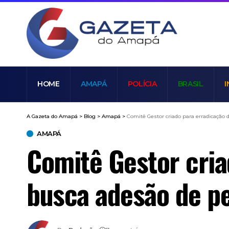
HOME
AMAPÁ
POLÍCIA
BRASIL
I
A Gazeta do Amapá
>
Blog
>
Amapá
>
Comitê Gestor criado para erradicação 
AMAPÁ
Comitê Gestor cria
busca adesão de p