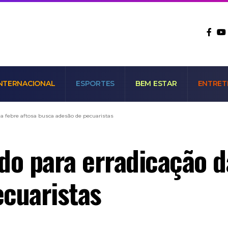
NTERNACIONAL
ESPORTES
BEM ESTAR
ENTRET
da febre aftosa busca adesão de pecuaristas
do para erradicação d
ecuaristas