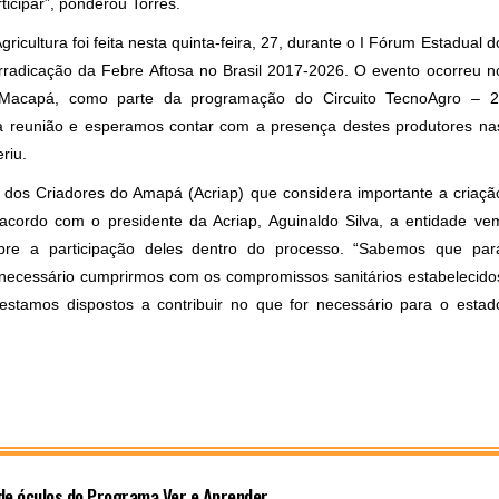
icipar”, ponderou Torres.
icultura foi feita nesta quinta-feira, 27, durante o I Fórum Estadual d
rradicação da Febre Aftosa no Brasil 2017-2026. O evento ocorreu n
Macapá, como parte da programação do Circuito TecnoAgro – 2
ra reunião e esperamos contar com a presença destes produtores na
riu.
o dos Criadores do Amapá (Acriap) que considera importante a criaçã
acordo com o presidente da Acriap, Aguinaldo Silva, a entidade ve
bre a participação deles dentro do processo. “Sabemos que par
 necessário cumprirmos com os compromissos sanitários estabelecido
stamos dispostos a contribuir no que for necessário para o estad
 de óculos do Programa Ver e Aprender