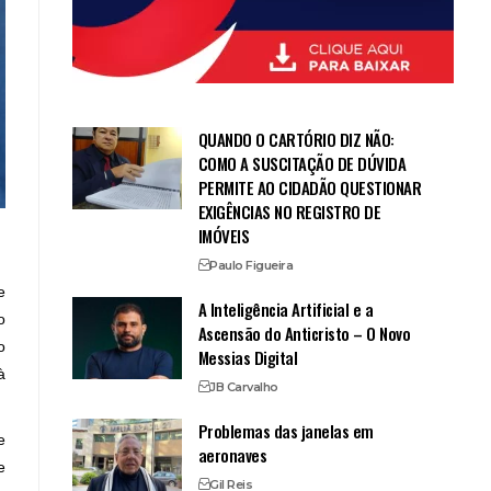
QUANDO O CARTÓRIO DIZ NÃO:
COMO A SUSCITAÇÃO DE DÚVIDA
PERMITE AO CIDADÃO QUESTIONAR
EXIGÊNCIAS NO REGISTRO DE
IMÓVEIS
Paulo Figueira
e
A Inteligência Artificial e a
o
Ascensão do Anticristo – O Novo
o
Messias Digital
à
JB Carvalho
Problemas das janelas em
e
aeronaves
e
Gil Reis