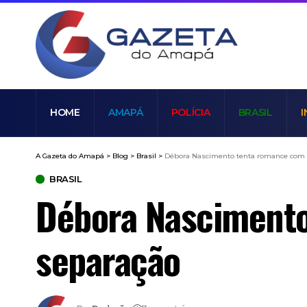
HOME
AMAPÁ
POLÍCIA
BRASIL
I
A Gazeta do Amapá
>
Blog
>
Brasil
>
Débora Nascimento tenta romance com 
BRASIL
Débora Nascimento
separação