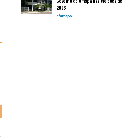
Governo do Amapá nas eleições de
2026
Amapá