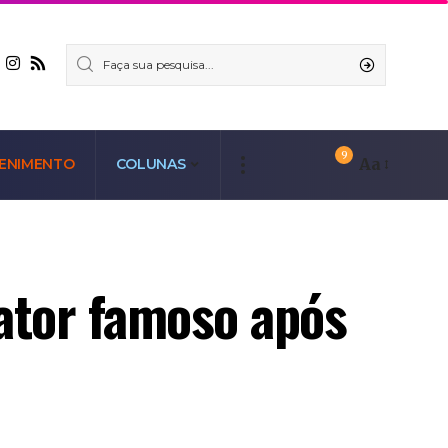
9
Aa
ENIMENTO
COLUNAS
ator famoso após