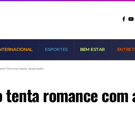
NTERNACIONAL
ESPORTES
BEM ESTAR
ENTRET
ator famoso após separação
 tenta romance com 