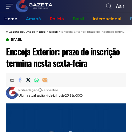
Aa
Home
Amapá
Polícia
Brasil
Internacional
A Gazeta do Amapá
>
Blog
>
Brasil
>
Encceja Exterior: prazo de inscrição termina nesta sexta-feira
BRASIL
Encceja Exterior: prazo de inscrição
termina nesta sexta-feira
Por
Redação
7 anos atrás
Ultima atualização: 4 de julho de 2019 às 00:00