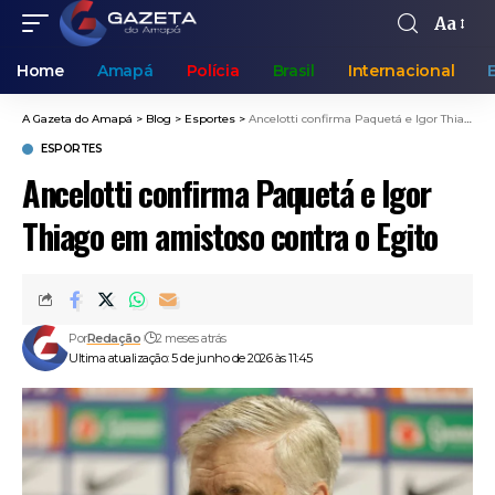
Aa
Home
Amapá
Polícia
Brasil
Internacional
A Gazeta do Amapá
>
Blog
>
Esportes
>
Ancelotti confirma Paquetá e Igor Thiago em amistoso contra o Egito
ESPORTES
Ancelotti confirma Paquetá e Igor
Thiago em amistoso contra o Egito
Por
Redação
2 meses atrás
Ultima atualização: 5 de junho de 2026 às 11:45