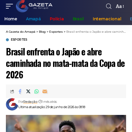
Aa
Home
Amapá
Polícia
Brasil
Internacional
A Gazeta do Amapá
>
Blog
>
Esportes
>
Brasil enfrenta o Japão e abre caminhada no mata-mata da Copa de 2026
ESPORTES
Brasil enfrenta o Japão e abre
caminhada no mata-mata da Copa de
2026
Por
Redação
1 mês atrás
Ultima atualização: 29 de junho de 2026 às 08:18