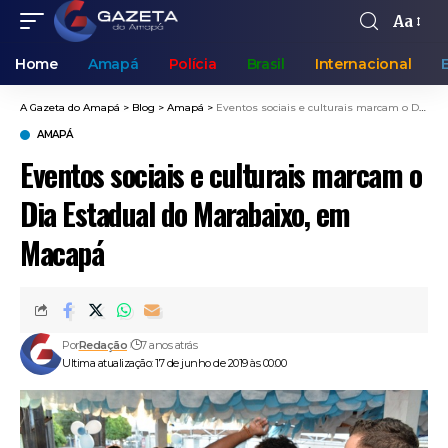
Aa
Home
Amapá
Polícia
Brasil
Internacional
A Gazeta do Amapá
>
Blog
>
Amapá
>
Eventos sociais e culturais marcam o Dia Estadual do Marabaixo, em Macapá
AMAPÁ
Eventos sociais e culturais marcam o
Dia Estadual do Marabaixo, em
Macapá
Por
Redação
7 anos atrás
Ultima atualização: 17 de junho de 2019 às 00:00