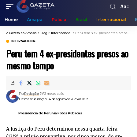
Aa
Home
Amapá
Polícia
Brasil
Internacional
A Gazeta do Amapá
>
Blog
>
Internacional
>
Peru tem 4 ex-presidentes presos ao mesmo tempo
INTERNACIONAL
Peru tem 4 ex-presidentes presos ao
mesmo tempo
Por
Redação
12 meses atrás
Ultima atualização: 14 de agosto de 2025 às 10:12
Presidência do Peru via Fotos Públicas
A Justiça do Peru determinou nessa quarta-feira
(13/8) a prisão preventiva, por cinco meses, do ex-