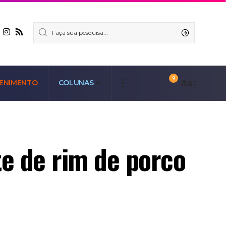
9
Aa
ENIMENTO
COLUNAS
te de rim de porco