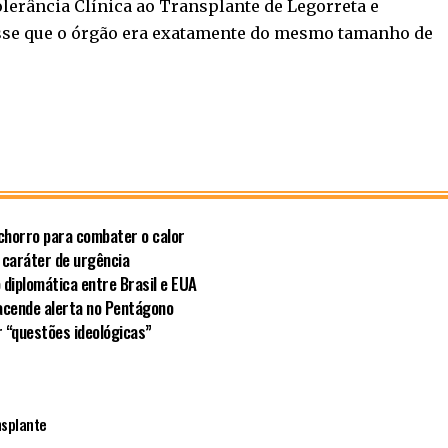
olerância Clínica ao Transplante de Legorreta e
disse que o órgão era exatamente do mesmo tamanho de
chorro para combater o calor
 caráter de urgência
 diplomática entre Brasil e EUA
acende alerta no Pentágono
r “questões ideológicas”
nsplante