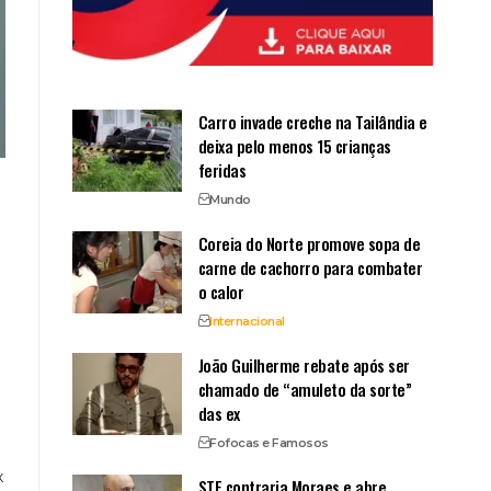
Carro invade creche na Tailândia e
deixa pelo menos 15 crianças
feridas
Mundo
Coreia do Norte promove sopa de
carne de cachorro para combater
o calor
Internacional
João Guilherme rebate após ser
chamado de “amuleto da sorte”
das ex
Fofocas e Famosos
X
STF contraria Moraes e abre