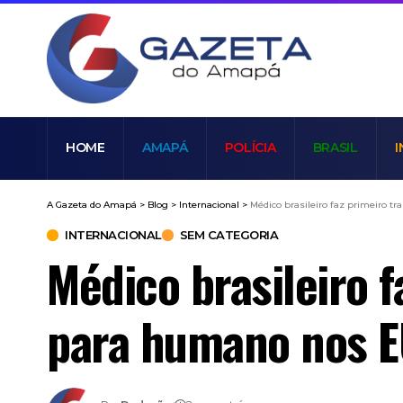
HOME
AMAPÁ
POLÍCIA
BRASIL
I
A Gazeta do Amapá
>
Blog
>
Internacional
>
Médico brasileiro faz primeiro 
INTERNACIONAL
SEM CATEGORIA
Médico brasileiro 
para humano nos 