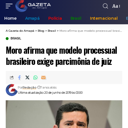
Aa
Home
Amapá
Polícia
Brasil
Internacional
A Gazeta do Amapá
>
Blog
>
Brasil
>
Moro afirma que modelo processual brasileiro exige parcimônia de juiz
BRASIL
Moro afirma que modelo processual
brasileiro exige parcimônia de juiz
Por
Redação
7 anos atrás
Ultima atualização: 20 de junho de 2019 às 00:00