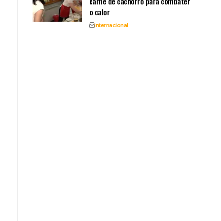
carne de cachorro para combater
o calor
Internacional