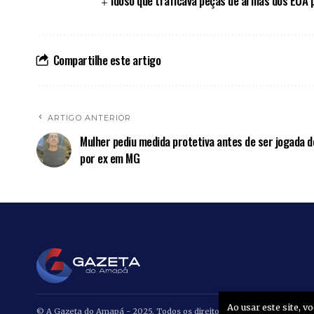
Idoso que traficava peças de armas dos EUA 
Compartilhe este artigo
ARTIGO ANTERIOR
Mulher pediu medida protetiva antes de ser jogada 
por ex em MG
Ao usar este site, 
© A Gazeta do Amapá - 2025. Todos os direitos reservados.