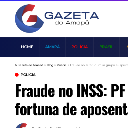
HOME
AMAPÁ
POLÍCIA
BRASIL
I
A Gazeta do Amapá
>
Blog
>
Polícia
>
Fraude no INSS: PF mira grupo suspeit
POLÍCIA
Fraude no INSS: PF
fortuna de aposen