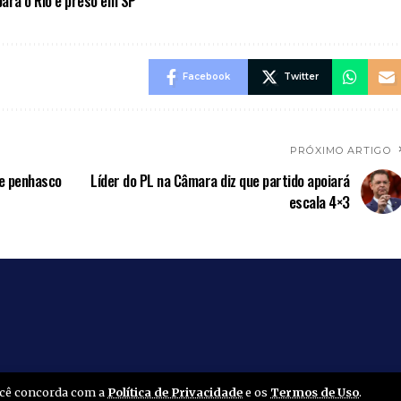
para o Rio é preso em SP
Facebook
Twitter
PRÓXIMO ARTIGO
de penhasco
Líder do PL na Câmara diz que partido apoiará
escala 4×3
você concorda com a
Política de Privacidade
e os
Termos de Uso
.
Home
Amapá
Polícia
Brasil