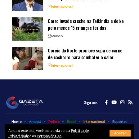
Internacional
Carro invade creche na Tailândia e deixa
pelo menos 15 crianças feridas
Mundo
Coreia do Norte promove sopa de carne
de cachorro para combater o calor
Internacional
Siga-nos
Home
Amapá
Polícia
Brasil
Internacional
Esportes
Bem Estar
Entretenimento
Colunas
Ao usar este site, você concorda com a
Política de
Aceitar
Privacidade
e os
Termos de Uso
.
© A Gazeta do Amapá - 2025. Todos os direitos reservados.