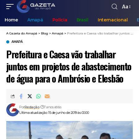
Aa
Home
Amapá
Polícia
Brasil
Internacional
A Gazeta do Amapá
>
Blog
>
Amapá
>
Prefeitura e Caesa vão trabalhar juntos em projetos de abastecimento de água para o Ambrósio e Elesbão
AMAPÁ
Prefeitura e Caesa vão trabalhar
juntos em projetos de abastecimento
de água para o Ambrósio e Elesbão
Por
Redação
7 anos atrás
Ultima atualização: 15 de junho de 2019 às 00:00