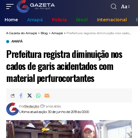
Aa
Home
Amapá
Polícia
Brasil
Internacional
A Gazeta do Amapá
>
Blog
>
Amapá
>
Prefeitura registra diminuição nos cados de garis acidentados com material perfurocortantes
AMAPÁ
Prefeitura registra diminuição nos
cados de garis acidentados com
material perfurocortantes
Por
Redação
7 anos atrás
Ultima atualização: 30 de junho de 2019 às 00:00