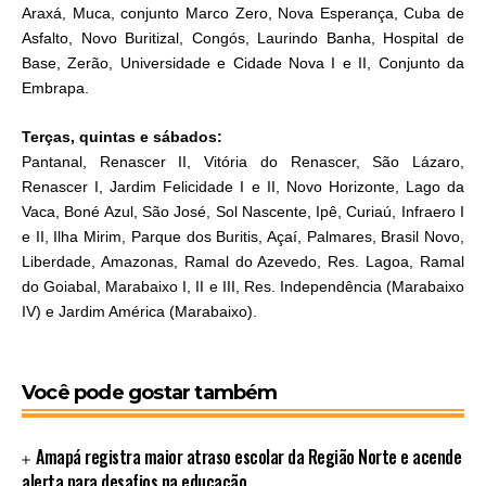
Araxá, Muca, conjunto Marco Zero, Nova Esperança, Cuba de
Asfalto, Novo Buritizal, Congós, Laurindo Banha, Hospital de
Base, Zerão, Universidade e Cidade Nova I e II, Conjunto da
Embrapa.
Terças, quintas e sábados:
Pantanal, Renascer II, Vitória do Renascer, São Lázaro,
Renascer I, Jardim Felicidade I e II, Novo Horizonte, Lago da
Vaca, Boné Azul, São José, Sol Nascente, Ipê, Curiaú, Infraero I
e II, Ilha Mirim, Parque dos Buritis, Açaí, Palmares, Brasil Novo,
Liberdade, Amazonas, Ramal do Azevedo, Res. Lagoa, Ramal
do Goiabal, Marabaixo I, II e III, Res. Independência (Marabaixo
IV) e Jardim América (Marabaixo).
Você pode gostar também
Amapá registra maior atraso escolar da Região Norte e acende
alerta para desafios na educação