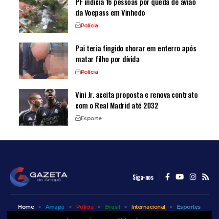
PF indicia 16 pessoas por queda de avião
da Voepass em Vinhedo
Polícia
Pai teria fingido chorar em enterro após
matar filho por dívida
Polícia
Vini Jr. aceita proposta e renova contrato
com o Real Madrid até 2032
Esporte
Siga-nos
Home
Amapá
Polícia
Brasil
Internacional
Esportes
Bem Estar
Entretenimento
Colunas