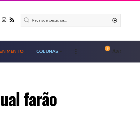
9
Aa
ENIMENTO
COLUNAS
ual farão