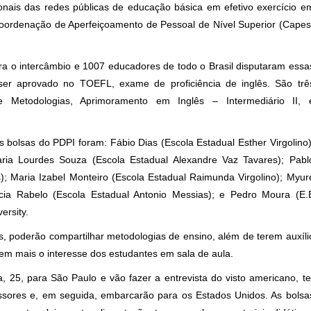
ionais das redes públicas de educação básica em efetivo exercício e
oordenação de Aperfeiçoamento de Pessoal de Nível Superior (Capes
ara o intercâmbio e 1007 educadores de todo o Brasil disputaram essa
 ser aprovado no TOEFL, exame de proficiência de inglês. São trê
 Metodologias, Aprimoramento em Inglês – Intermediário II, 
bolsas do PDPI foram: Fábio Dias (Escola Estadual Esther Virgolino)
aria Lourdes Souza (Escola Estadual Alexandre Vaz Tavares); Pabl
); Maria Izabel Monteiro (Escola Estadual Raimunda Virgolino); Myur
trícia Rabelo (Escola Estadual Antonio Messias); e Pedro Moura (E.
ersity.
lês, poderão compartilhar metodologias de ensino, além de terem auxíli
m mais o interesse dos estudantes em sala de aula.
, 25, para São Paulo e vão fazer a entrevista do visto americano, te
essores e, em seguida, embarcarão para os Estados Unidos. As bolsa