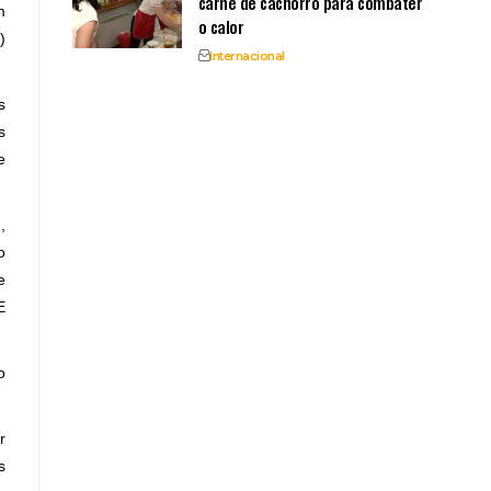
carne de cachorro para combater
m
o calor
)
Internacional
s
s
e
,
o
e
E
o
r
s