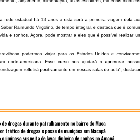
mento, alojamento, alimentação, taxas escolares, materiais didáticos
na rede estadual há 13 anos e esta será a primeira viagem dela ao
o Saber Raimundo Virgolino, de tempo integral, e destaca que é comu
vida e sonhos. Agora, pode mostrar a eles que é possível realizar u
aravilhosa podermos viajar para os Estados Unidos e convivermo
ura norte-americana. Esse curso nos ajudará a aprimorar nosso
ndizagem refletirá positivamente em nossas salas de aula”, destaco
co de drogas durante patrulhamento no bairro do Muca
por tráfico de drogas e posse de munições em Macapá
 criminosa suspeita de lavar dinheiro de roubos no Amapá