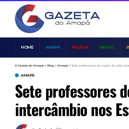
HOME
AMAPÁ
POLÍCIA
BRASIL
I
A Gazeta do Amapá
>
Blog
>
Amapá
>
Sete professores de inglês da rede es
AMAPÁ
Sete professores d
intercâmbio nos E