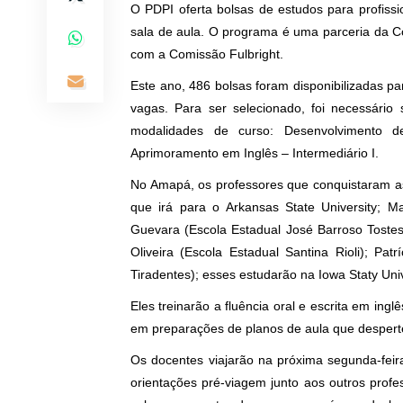
O PDPI oferta bolsas de estudos para profiss
sala de aula. O programa é uma parceria da C
com a Comissão Fulbright.
Este ano, 486 bolsas foram disponibilizadas p
vagas. Para ser selecionado, foi necessário
modalidades de curso: Desenvolvimento de
Aprimoramento em Inglês – Intermediário I.
No Amapá, os professores que conquistaram as 
que irá para o Arkansas State University; M
Guevara (Escola Estadual José Barroso Tostes
Oliveira (Escola Estadual Santina Rioli); Pa
Tiradentes); esses estudarão na Iowa Staty Univ
Eles treinarão a fluência oral e escrita em ing
em preparações de planos de aula que desperte
Os docentes viajarão na próxima segunda-feira
orientações pré-viagem junto aos outros prof