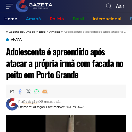
Aa
Home
Amapá
Polícia
Brasil
Internacional
A Gazeta do Amapá
>
Blog
>
Amapá
>
Adolescente é apreendido após atacar a própria irmã com facada no peito em Porto Grande
AMAPÁ
Adolescente é apreendido após
atacar a própria irmã com facada no
peito em Porto Grande
Por
Redação
3 meses atrás
Ultima atualização: 19 de maio de 2026 às 14:43