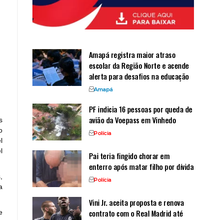
Amapá registra maior atraso
escolar da Região Norte e acende
alerta para desafios na educação
Amapá
PF indicia 16 pessoas por queda de
avião da Voepass em Vinhedo
s
o
Polícia
l
l
Pai teria fingido chorar em
enterro após matar filho por dívida
,
Polícia
a
Vini Jr. aceita proposta e renova
contrato com o Real Madrid até
e