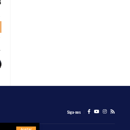
6
Siga-nos
Aceitar