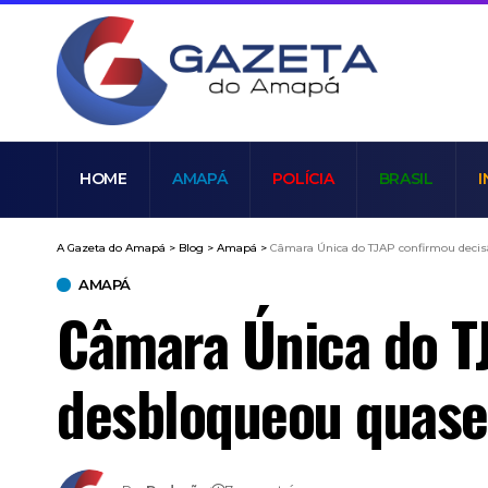
HOME
AMAPÁ
POLÍCIA
BRASIL
I
A Gazeta do Amapá
>
Blog
>
Amapá
>
Câmara Única do TJAP confirmou decis
AMAPÁ
Câmara Única do T
desbloqueou quase 