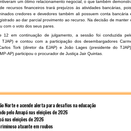
ntiveram um ótimo relacionamento negocial, o que também demonstr
e recursos financeiros trará prejuízos às atividades bancárias, pois
rminados credores e devedores também ali possuem conta bancária 
gistrado ao dar parcial provimento ao recurso. Na decisão de manter 
tou com o voto dos seus pares.
12 em continuação de julgamento, a sessão foi conduzida pel
do TJAP) e contou com a participação dos desembargadores Carm
 Carlos Tork (diretor da EJAP) e João Lages (presidente do TJAP)
P-AP) participou o procurador de Justiça Jair Quintas.
ão Norte e acende alerta para desafios na educação
ado pelo Amapá nas eleições de 2026
pá nas eleições de 2026
criminoso atuante em roubos