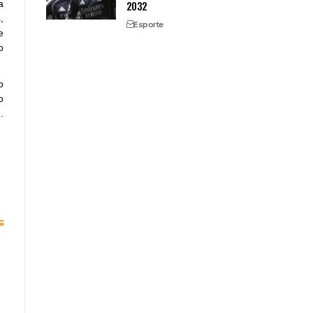
2032
a
,
Esporte
e
o
o
o
.