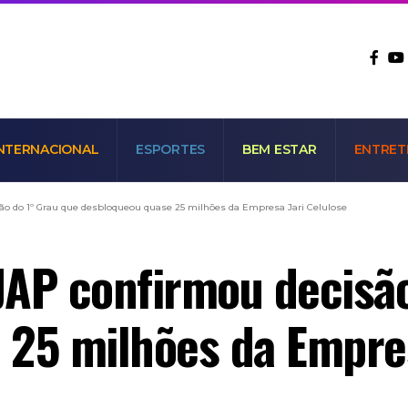
NTERNACIONAL
ESPORTES
BEM ESTAR
ENTRET
ão do 1º Grau que desbloqueou quase 25 milhões da Empresa Jari Celulose
JAP confirmou decisão
25 milhões da Empres