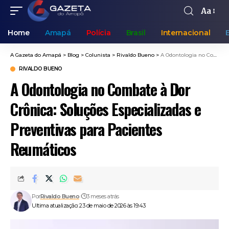
Aa
Home
Amapá
Polícia
Brasil
Internacional
A Gazeta do Amapá
>
Blog
>
Colunista
>
Rivaldo Bueno
>
A Odontologia no Combate à Dor Crônica: Soluções Especializadas e Preventivas para Pacientes Reumáticos
RIVALDO BUENO
A Odontologia no Combate à Dor
Crônica: Soluções Especializadas e
Preventivas para Pacientes
Reumáticos
Por
Rivaldo Bueno
3 meses atrás
Ultima atualização: 23 de maio de 2026 às 19:43