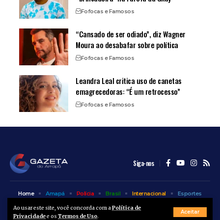
Fofocas e Famosos
“Cansado de ser odiado”, diz Wagner
Moura ao desabafar sobre política
Fofocas e Famosos
Leandra Leal critica uso de canetas
emagrecedoras: “É um retrocesso”
Fofocas e Famosos
Siga-nos
Home
Amapá
Polícia
Brasil
Internacional
Esportes
Bem Estar
Entretenimento
Colunas
Ao usar este site, você concorda com a
Política de
Aceitar
Privacidade
e os
Termos de Uso
.
© A Gazeta do Amapá - 2025. Todos os direitos reservados.