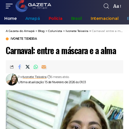
Aa
Home
Amapá
Polícia
Brasil
Internacional
A Gazeta do Amapá
>
Blog
>
Colunista
>
Ivonete Teixeira
>
Carnaval: entre a máscara e a alma
IVONETE TEIXEIRA
Carnaval: entre a máscara e a alma
Por
Ivonete Teixeira
6 meses atrás
Ultima atualização: 15 de fevereiro de 2026 às 01:03