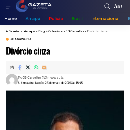
Aa
Home
Amapá
Polícia
Brasil
Internacional
A Gazeta do Amapá
>
Blog
>
Colunista
>
JB Carvalho
>
Divórcio cinza
JB CARVALHO
Divórcio cinza
Por
JB Carvalho
3 meses atrás
Ultima atualização: 23 de maio de 2026 às 18:45