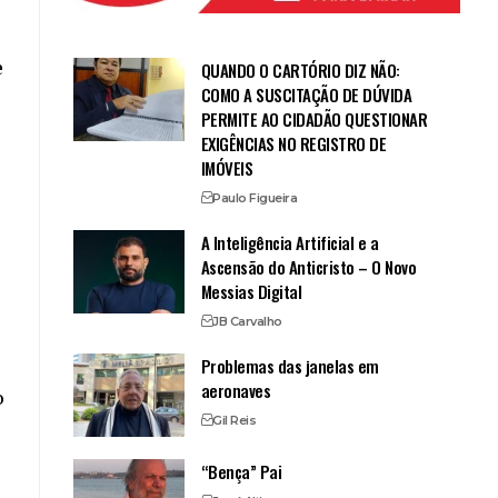
e
QUANDO O CARTÓRIO DIZ NÃO:
COMO A SUSCITAÇÃO DE DÚVIDA
PERMITE AO CIDADÃO QUESTIONAR
EXIGÊNCIAS NO REGISTRO DE
IMÓVEIS
Paulo Figueira
A Inteligência Artificial e a
Ascensão do Anticristo – O Novo
Messias Digital
JB Carvalho
Problemas das janelas em
aeronaves
o
Gil Reis
“Bença” Pai
s