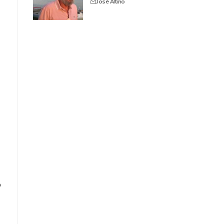
José Altino
o