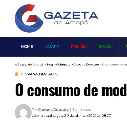
HOME
AMAPÁ
POLÍCIA
BRASIL
I
A Gazeta do Amapá
>
Blog
>
Colunista
>
Giovana Devisate
>
O consumo de mo
GIOVANA DEVISATE
O consumo de moda
Por
Giovana Devisate
1 ano atrás
Ultima atualização: 20 de abril de 2025 às 08:27