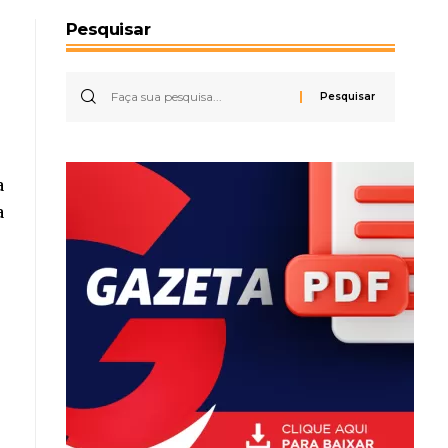
Pesquisar
a
a