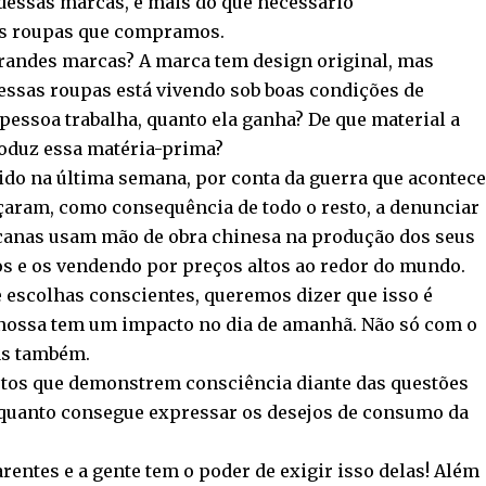
essas marcas, é mais do que necessário
as roupas que compramos.
randes marcas? A marca tem design original, mas
essas roupas está vivendo sob boas condições de
pessoa trabalha, quanto ela ganha? De que material a
roduz essa matéria-prima?
ido na última semana, por conta da guerra que acontece
çaram, como consequência de todo o resto, a denunciar
canas usam mão de obra chinesa na produção dos seus
s e os vendendo por preços altos ao redor do mundo.
 escolhas conscientes, queremos dizer que isso é
nossa tem um impacto no dia de amanhã. Não só com o
as também.
utos que demonstrem consciência diante das questões
nquanto consegue expressar os desejos de consumo da
entes e a gente tem o poder de exigir isso delas! Além