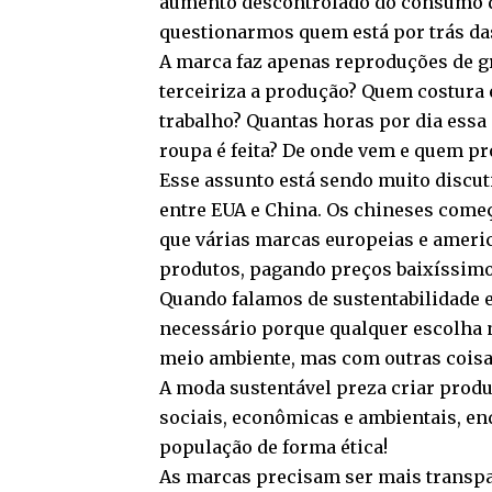
aumento descontrolado do consumo d
questionarmos quem está por trás d
A marca faz apenas reproduções de g
terceiriza a produção? Quem costura 
trabalho? Quantas horas por dia essa 
roupa é feita? De onde vem e quem p
Esse assunto está sendo muito discut
entre EUA e China. Os chineses come
que várias marcas europeias e ameri
produtos, pagando preços baixíssimo
Quando falamos de sustentabilidade e
necessário porque qualquer escolha 
meio ambiente, mas com outras cois
A moda sustentável preza criar prod
sociais, econômicas e ambientais, e
população de forma ética!
As marcas precisam ser mais transpar