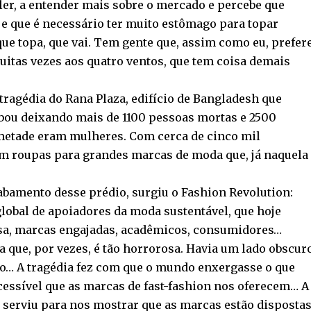
 ler, a entender mais sobre o mercado e percebe que
 e que é necessário ter muito estômago para topar
ue topa, que vai. Tem gente que, assim como eu, prefer
muitas vezes aos quatro ventos, que tem coisa demais
ragédia do Rana Plaza, edifício de Bangladesh que
abou deixando mais de 1100 pessoas mortas e 2500
 metade eram mulheres. Com cerca de cinco mil
m roupas para grandes marcas de moda que, já naquela
bamento desse prédio, surgiu o Fashion Revolution:
obal de apoiadores da moda sustentável, que hoje
nsa, marcas engajadas, acadêmicos, consumidores…
ia que, por vezes, é tão horrorosa. Havia um lado obscur
o… A tragédia fez com que o mundo enxergasse o que
cessível que as marcas de fast-fashion nos oferecem… A
 serviu para nos mostrar que as marcas estão disposta