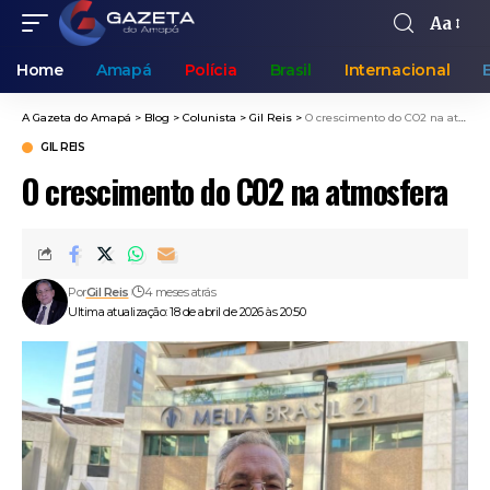
Aa
Home
Amapá
Polícia
Brasil
Internacional
A Gazeta do Amapá
>
Blog
>
Colunista
>
Gil Reis
>
O crescimento do CO2 na atmosfera
GIL REIS
O crescimento do CO2 na atmosfera
Por
Gil Reis
4 meses atrás
Ultima atualização: 18 de abril de 2026 às 20:50