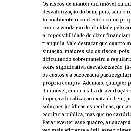
Os riscos de manter um imóvel na in
desvalorização do bem, pois, sem o r
formalmente reconhecido como propri
como a venda em duplicidade pelo ant
a impossibilidade de obter financiame
tranquila. Vale destacar que quanto 
situação, maiores são os riscos, pois
dificultando sobremaneira a regulari
sofre significativa desvalorização, j
os custos e a burocracia para regulari
própria compra. Ademais, qualquer 
do imóvel, como a falta de averbação
impeça a localização exata do bem, 
soluções jurídicas específicas, que a
escritura pública, mas que no cartório
Para reverter esse quadro, a usucapi
vez mais eficiente e ágil, especialme