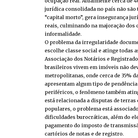
ocupação real. Atualmente cerca de
jurídica consolidada no país não sã
“capital morto”, gera insegurança jur
reais, culminando na majoração dos c
informalidade.
O problema da irregularidade docume
escolhe classe social e atinge todas
Associação dos Notários e Registrado
brasileiros vivem em imóveis não dev
metropolitanas, onde cerca de 35% d
apresentam algum tipo de pendência d
periféricos, o fenômeno também ating
está relacionada a disputas de terras
populares, o problema está associado 
dificuldades burocráticas, além do el
pagamento do imposto de transmissã
cartórios de notas e de registro.