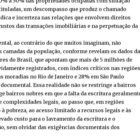
 40% a 50% das propriedades ocupadas com situação
o tituladas, um descompasso que produz o chamado
ídica e incerteza nas relações que envolvem direitos
ustos das transações imobiliárias e na perpetuação da
ntal, ao contrário do que muitos imaginam, não
 as camadas da população, conforme revelam os dados da
res do Brasil, que apontam que mais de 5 milhões de
idamente registrados, com índices críticos nas regiõe
as moradias no Rio de Janeiro e 28% em São Paulo
ocumental. Essa realidade não se restringe a bairros
e bairros nobres em que a falta da escritura geralment
 e complexidades legais, ao passo que, em regiões
à pobreza, ao acesso limitado a recursos legais e às
evado custo para o lavramento da escritura e o
o, sem olvidar das exigências documentais dos