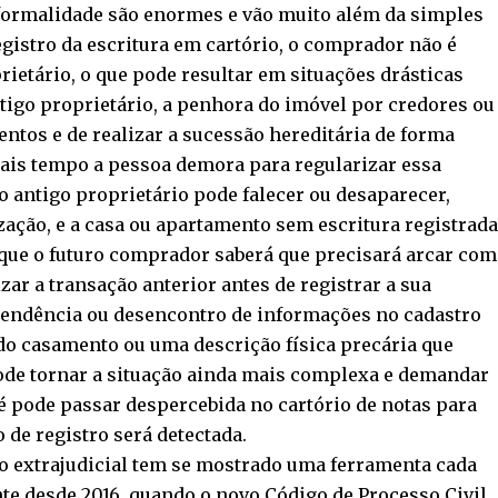
formalidade são enormes e vão muito além da simples
egistro da escritura em cartório, o comprador não é
etário, o que pode resultar em situações drásticas
igo proprietário, a penhora do imóvel por credores ou
ntos e de realizar a sucessão hereditária de forma
mais tempo a pessoa demora para regularizar essa
 o antigo proprietário pode falecer ou desaparecer,
zação, e a casa ou apartamento sem escritura registrada
á que o futuro comprador saberá que precisará arcar com
zar a transação anterior antes de registrar a sua
pendência ou desencontro de informações no cadastro
 do casamento ou uma descrição física precária que
pode tornar a situação ainda mais complexa e demandar
té pode passar despercebida no cartório de notas para
 de registro será detectada.
ão extrajudicial tem se mostrado uma ferramenta cada
nte desde 2016, quando o novo Código de Processo Civil