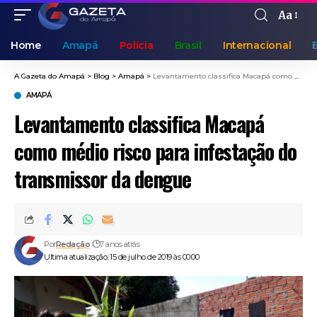
Aa
Home
Amapá
Polícia
Brasil
Internacional
A Gazeta do Amapá
>
Blog
>
Amapá
>
Levantamento classifica Macapá como médio risco para infestação do transmissor da dengue
AMAPÁ
Levantamento classifica Macapá
como médio risco para infestação do
transmissor da dengue
Por
Redação
7 anos atrás
Ultima atualização: 15 de julho de 2019 às 00:00