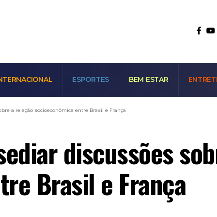
NTERNACIONAL
ESPORTES
BEM ESTAR
ENTRET
bre a relação socioeconômica entre Brasil e França
sediar discussões sob
re Brasil e França