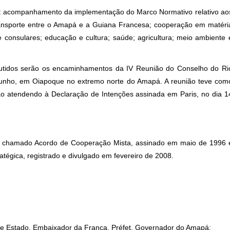
o: acompanhamento da implementação do Marco Normativo relativo ao
e transporte entre o Amapá e a Guiana Francesa; cooperação em matéri
 consulares; educação e cultura; saúde; agricultura; meio ambiente 
tidos serão os encaminhamentos da IV Reunião do Conselho do Ri
junho, em Oiapoque no extremo norte do Amapá. A reunião teve com
ção atendendo à Declaração de Intenções assinada em Paris, no dia 1
 do chamado Acordo de Cooperação Mista, assinado em maio de 1996 
atégica, registrado e divulgado em fevereiro de 2008.
iamento;
o de Estado, Embaixador da França, Préfet, Governador do Amapá;