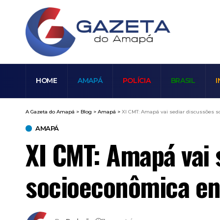
HOME
AMAPÁ
POLÍCIA
BRASIL
I
A Gazeta do Amapá
>
Blog
>
Amapá
>
XI CMT: Amapá vai sediar discussões so
AMAPÁ
XI CMT: Amapá vai 
socioeconômica ent