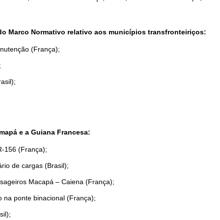
da Agenda;
Marco Normativo relativo aos municípios transfronteiriços:
nutenção (França);
;
sil);
 Amapá e a Guiana Francesa:
R-156 (França);
rio de cargas (Brasil);
ssageiros Macapá – Caiena (França);
 na ponte binacional (França);
il);