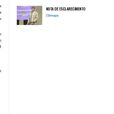
s
NOTA DE ESCLARECIMENTO
a
Amapá
e
o
o
4
e