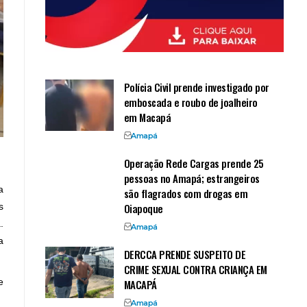
Polícia Civil prende investigado por
emboscada e roubo de joalheiro
em Macapá
Amapá
Operação Rede Cargas prende 25
pessoas no Amapá; estrangeiros
a
são flagrados com drogas em
Oiapoque
s
.
Amapá
a
DERCCA PRENDE SUSPEITO DE
CRIME SEXUAL CONTRA CRIANÇA EM
e
MACAPÁ
Amapá