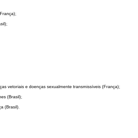
França);
il);
as vetoriais e doenças sexualmente transmissíveis (França);
s (Brasil);
a (Brasil).