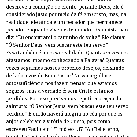
descreve a condição do crente: perante Deus, ele é
considerado justo por meio da fé em Cristo, mas, na
realidade, ele ainda é um pecador que permanece
pecador enquanto vive neste mundo. O salmista não
diz: “Eu encontrarei o caminho de volta.” Ele clama:
“Ó Senhor Deus, vem buscar este teu servo.”
Essa também é a nossa realidade. Quantas vezes nos
afastamos, mesmo conhecendo a Palavra? Quantas
vezes seguimos nossos próprios desejos, deixando
de lado a voz do Bom Pastor? Nosso orgulho e
autossuficiência nos fazem pensar que estamos
seguros, mas a verdade é: sem Cristo estamos
perdidos. Por isso precisamos repetir a oração do
salmista: “Ó Senhor Jesus, vem buscar este teu servo
perdido.” E então haverá alegria no céu por que os
anjos celebram a vitória de Cristo, pois como
escreveu Paulo em 1 Timóteo 1.17: “Ao Rei eterno,
imortal e invisível, o único Deus — a ele sejam dadas