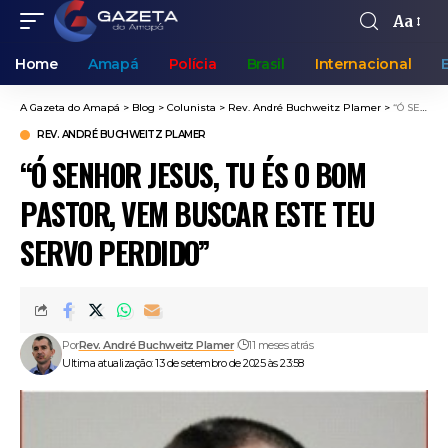
Aa
Home
Amapá
Polícia
Brasil
Internacional
A Gazeta do Amapá
>
Blog
>
Colunista
>
Rev. André Buchweitz Plamer
>
“Ó SENHOR JESUS, TU ÉS O BOM PASTOR, VEM BUSCAR ESTE TEU SERVO PERDIDO”
REV. ANDRÉ BUCHWEITZ PLAMER
“Ó SENHOR JESUS, TU ÉS O BOM
PASTOR, VEM BUSCAR ESTE TEU
SERVO PERDIDO”
Por
Rev. André Buchweitz Plamer
11 meses atrás
Ultima atualização: 13 de setembro de 2025 às 23:58