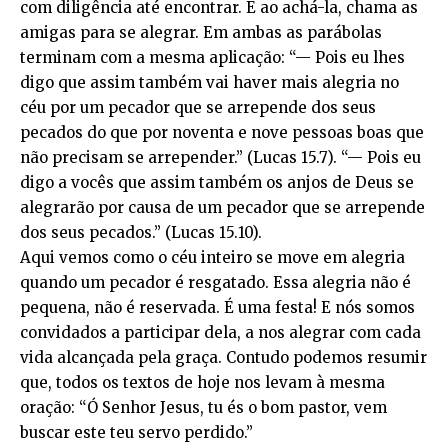
com diligência até encontrar. E ao achá-la, chama as
amigas para se alegrar. Em ambas as parábolas
terminam com a mesma aplicação: “— Pois eu lhes
digo que assim também vai haver mais alegria no
céu por um pecador que se arrepende dos seus
pecados do que por noventa e nove pessoas boas que
não precisam se arrepender.” (Lucas 15.7). “— Pois eu
digo a vocês que assim também os anjos de Deus se
alegrarão por causa de um pecador que se arrepende
dos seus pecados.” (Lucas 15.10).
Aqui vemos como o céu inteiro se move em alegria
quando um pecador é resgatado. Essa alegria não é
pequena, não é reservada. É uma festa! E nós somos
convidados a participar dela, a nos alegrar com cada
vida alcançada pela graça. Contudo podemos resumir
que, todos os textos de hoje nos levam à mesma
oração: “Ó Senhor Jesus, tu és o bom pastor, vem
buscar este teu servo perdido.”