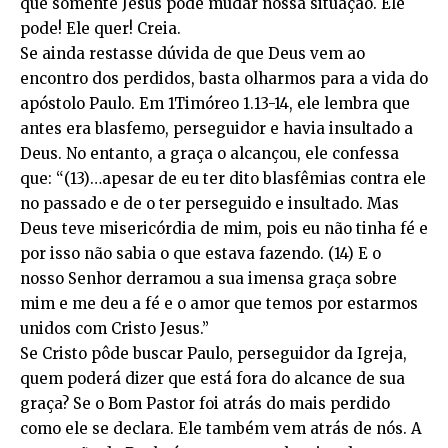
que somente Jesus pode mudar nossa situação. Ele
pode! Ele quer! Creia.
Se ainda restasse dúvida de que Deus vem ao
encontro dos perdidos, basta olharmos para a vida do
apóstolo Paulo. Em 1Timóreo 1.13-14, ele lembra que
antes era blasfemo, perseguidor e havia insultado a
Deus. No entanto, a graça o alcançou, ele confessa
que: “(13)…apesar de eu ter dito blasfêmias contra ele
no passado e de o ter perseguido e insultado. Mas
Deus teve misericórdia de mim, pois eu não tinha fé e
por isso não sabia o que estava fazendo. (14) E o
nosso Senhor derramou a sua imensa graça sobre
mim e me deu a fé e o amor que temos por estarmos
unidos com Cristo Jesus.”
Se Cristo pôde buscar Paulo, perseguidor da Igreja,
quem poderá dizer que está fora do alcance de sua
graça? Se o Bom Pastor foi atrás do mais perdido
como ele se declara. Ele também vem atrás de nós. A