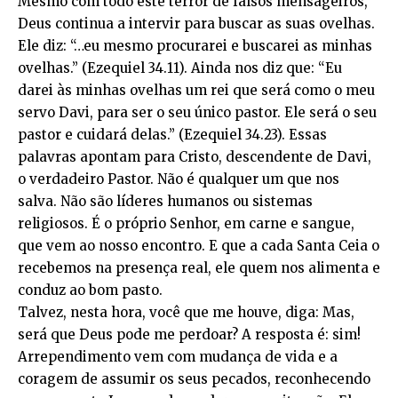
Mesmo com todo este terror de falsos mensageiros,
Deus continua a intervir para buscar as suas ovelhas.
Ele diz: “…eu mesmo procurarei e buscarei as minhas
ovelhas.” (Ezequiel 34.11). Ainda nos diz que: “Eu
darei às minhas ovelhas um rei que será como o meu
servo Davi, para ser o seu único pastor. Ele será o seu
pastor e cuidará delas.” (Ezequiel 34.23). Essas
palavras apontam para Cristo, descendente de Davi,
o verdadeiro Pastor. Não é qualquer um que nos
salva. Não são líderes humanos ou sistemas
religiosos. É o próprio Senhor, em carne e sangue,
que vem ao nosso encontro. E que a cada Santa Ceia o
recebemos na presença real, ele quem nos alimenta e
conduz ao bom pasto.
Talvez, nesta hora, você que me houve, diga: Mas,
será que Deus pode me perdoar? A resposta é: sim!
Arrependimento vem com mudança de vida e a
coragem de assumir os seus pecados, reconhecendo