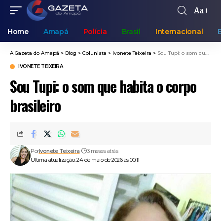
Aa
Home
Amapá
Polícia
Brasil
Internacional
A Gazeta do Amapá
>
Blog
>
Colunista
>
Ivonete Teixeira
>
Sou Tupi: o som que habita o corpo brasileiro
IVONETE TEIXEIRA
Sou Tupi: o som que habita o corpo
brasileiro
Por
Ivonete Teixeira
3 meses atrás
Ultima atualização: 24 de maio de 2026 às 00:11