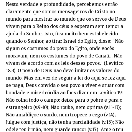
Nesta verdade e profundidade, percebemos então
claramente que somos mensageiros de Cristo no
mundo para mostrar ao mundo que os servos de Deus
vivem para o Reino dos céus e esperam sem temor a
ajuda do Senhor. Isto, fica muito bem estabelecido
quando o Senhor, ao tirar Israel do Egito, disse: “Não
sigam os costumes do povo do Egito, onde vocês
moravam, nem os costumes do povo de Canaã… Não
vivam de acordo com as leis desses povos.” (Levítico
18.3). O povo de Deus não deve imitar os valores do
mundo. Mas em vez de seguir a lei do aqui se fez aqui
se paga, Deus convida o seu povo a viver e atuar com
bondade e misericórdia ao lhes dizer em Levítico 19:
Não colha todo o campo: deixe para o pobre e para o
estrangeiro (v.9-10); Não roube, nem oprima (v.11-13);
Não amaldiçoe o surdo, nem tropece o cego (v.14);
Julgue com justiça, não tenha parcialidade (v.15); Não
odeie teu irmão, nem guarde rancor (v.17); Ame o teu