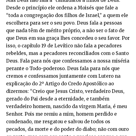
Mas Deus não fala a “candidatos a filhos de Deus.”
Desde o princípio ele ordena a Moisés que fale a
“toda a congregação dos filhos de Israel,” a quem ele
escolhera para ser o seu povo. Deus fala a pessoas
que nada têm de mérito próprio, a não ser o fato de
que Deus em sua graça lhes concedeu o seu favor. Por
isso, o capítulo 19 de Levítico não fala a pecadores
rebeldes, mas a pecadores reconciliados com o Santo
Deus. Fala para nós que confessamos a nossa miséria
perante o Todo-poderoso. Deus fala para nós que
cremos e confessamos juntamente com Lutero na
explicação do 2º Artigo do Credo Apostólico ao
dizermos: “Creio que Jesus Cristo, verdadeiro Deus,
gerado do Pai desde a eternidade, e também
verdadeiro homem, nascido da virgem Maria, é meu
Senhor. Pois me remiu a mim, homem perdido e
condenado, me resgatou e salvou de todos os
pecados, da morte e do poder do diabo; não com ouro