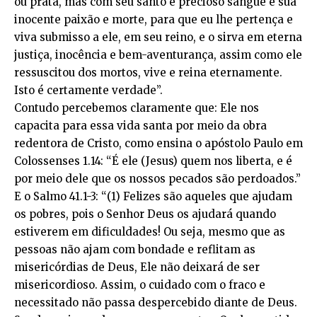
ou prata, mas com seu santo e precioso sangue e sua
inocente paixão e morte, para que eu lhe pertença e
viva submisso a ele, em seu reino, e o sirva em eterna
justiça, inocência e bem-aventurança, assim como ele
ressuscitou dos mortos, vive e reina eternamente.
Isto é certamente verdade”.
Contudo percebemos claramente que: Ele nos
capacita para essa vida santa por meio da obra
redentora de Cristo, como ensina o apóstolo Paulo em
Colossenses 1.14: “É ele (Jesus) quem nos liberta, e é
por meio dele que os nossos pecados são perdoados.”
E o Salmo 41.1-3: “(1) Felizes são aqueles que ajudam
os pobres, pois o Senhor Deus os ajudará quando
estiverem em dificuldades! Ou seja, mesmo que as
pessoas não ajam com bondade e reflitam as
misericórdias de Deus, Ele não deixará de ser
misericordioso. Assim, o cuidado com o fraco e
necessitado não passa despercebido diante de Deus.