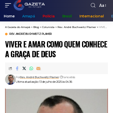
Aa
Home
Amapá
Polícia
Brasil
Internacional
A Gazeta do Amapá
>
Blog
>
Colunista
>
Rev. André Buchweitz Plamer
>
VIVER E AMAR COMO QUEM CONHECE A GRAÇA DE DEUS
REV. ANDRÉ BUCHWEITZ PLAMER
VIVER E AMAR COMO QUEM CONHECE
A GRAÇA DE DEUS
Por
Rev. André Buchweitz Plamer
1 ano atrás
Ultima atualização: 13 de julho de 2025 às 04:36