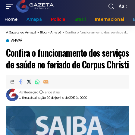
Aa
Home
Amapá
Polícia
Brasil
Internacional
A Gazeta do Amapá
>
Blog
>
Amapá
>
Confira o funcionamento dos serviços de saúde no feriado de Corpus Christi
AMAPÁ
Confira o funcionamento dos serviços
de saúde no feriado de Corpus Christi
Por
Redação
7 anos atrás
Ultima atualização: 20 de junho de 2019 às 00:00