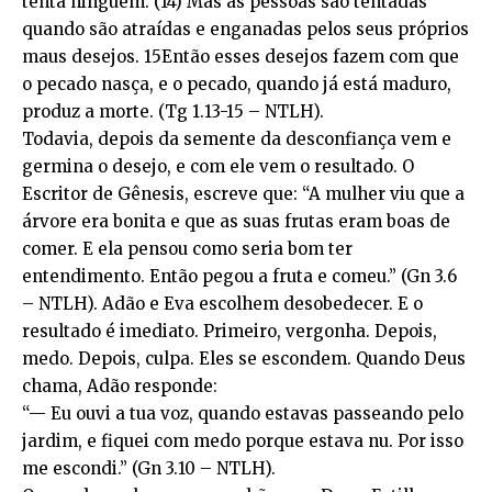
tenta ninguém. (14) Mas as pessoas são tentadas
quando são atraídas e enganadas pelos seus próprios
maus desejos. 15Então esses desejos fazem com que
o pecado nasça, e o pecado, quando já está maduro,
produz a morte. (Tg 1.13-15 – NTLH).
Todavia, depois da semente da desconfiança vem e
germina o desejo, e com ele vem o resultado. O
Escritor de Gênesis, escreve que: “A mulher viu que a
árvore era bonita e que as suas frutas eram boas de
comer. E ela pensou como seria bom ter
entendimento. Então pegou a fruta e comeu.” (Gn 3.6
– NTLH). Adão e Eva escolhem desobedecer. E o
resultado é imediato. Primeiro, vergonha. Depois,
medo. Depois, culpa. Eles se escondem. Quando Deus
chama, Adão responde:
“— Eu ouvi a tua voz, quando estavas passeando pelo
jardim, e fiquei com medo porque estava nu. Por isso
me escondi.” (Gn 3.10 – NTLH).