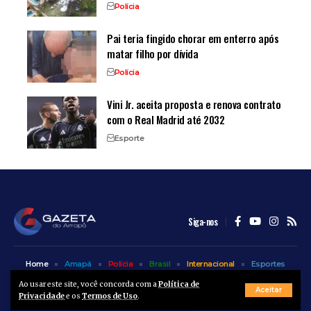
Polícia
Pai teria fingido chorar em enterro após
matar filho por dívida
Polícia
Vini Jr. aceita proposta e renova contrato
com o Real Madrid até 2032
Esporte
Siga-nos
Home
Amapá
Polícia
Brasil
Internacional
Esportes
Bem Estar
Entretenimento
Colunas
Ao usar este site, você concorda com a
Política de
Aceitar
Privacidade
e os
Termos de Uso
.
© A Gazeta do Amapá - 2025. Todos os direitos reservados.