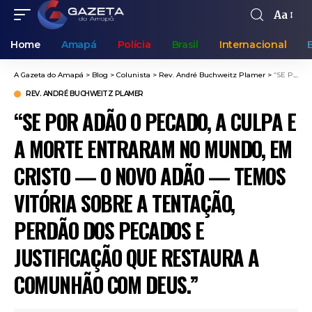
Aa
Home
Amapá
Polícia
Brasil
Internacional
A Gazeta do Amapá
>
Blog
>
Colunista
>
Rev. André Buchweitz Plamer
>
“SE POR ADÃO O PECADO, A CULPA E A MORTE ENTRARAM NO MUNDO, EM CRISTO — O NOVO ADÃO — TEMOS VITÓRIA SOBRE A TENTAÇÃO, PERDÃO DOS PECADOS E JUSTIFICAÇÃO QUE RESTAURA A COMUNHÃO COM DEUS.”
REV. ANDRÉ BUCHWEITZ PLAMER
“SE POR ADÃO O PECADO, A CULPA E
A MORTE ENTRARAM NO MUNDO, EM
CRISTO — O NOVO ADÃO — TEMOS
VITÓRIA SOBRE A TENTAÇÃO,
PERDÃO DOS PECADOS E
JUSTIFICAÇÃO QUE RESTAURA A
COMUNHÃO COM DEUS.”